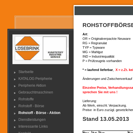
ROHSTOFFBÖRSE 
Art
:
OR = Originalverpackte Neuware
RG = Regranulat
TYP = Typware
MG = Mahlgut
IND = Industriequalität
P = Prüfzeugnis vorhanden
* = laufend lieferbar
,
X = z.Zt. k
Startseite
KATALOG Peripherie
Änderungen und Zwischenverkau
Peripherie Aktion
Einzelne Preise, Verhandlungss
Gebrauchtmaschinen
sprechen Sie mit uns !
Rohstoffe
Lieferung:
Ab Werk, einschl. Verpackung.
Rohstoff - Börse
Preise in Euro zuzügl. gesetzliche
Rohstoff - Börse - Aktion
Stand 13.05.2013
Dienstleistungen
Interessante Links