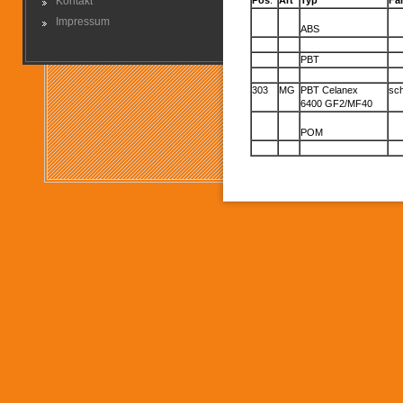
Kontakt
Pos
.
Art
Typ
Fa
Impressum
ABS
PBT
303
MG
PBT Celanex
sc
6400 GF2/MF40
POM